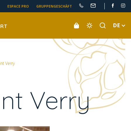
ESPACE PRO
GRUPPENGESCHÄFT
DE
ORT
nt Verry
nt Verry