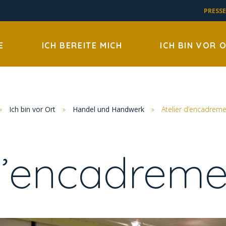
PRESSE
E
ICH BEREITE MICH
ICH BIN VOR 
»
Ich bin vor Ort
»
Handel und Handwerk
»
Atelier d’encadreme
 d’encadreme