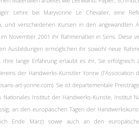
nen Materialien arbeitet wie Leinwand, Papier, Schmuck
riger Lehre bei Maryvonne Le Chevalier, eine Re
, und verschiedenen Kursen in den angewandten Atle
y im November 2001 ihr Rahmenatlier in Sens. Diese 
hen Ausbildungen ermöglichen ihr sowohl neue Rahme
 Ihre lange Erfahrung erlaubt es ihr, Sie erfolgreich z
Vereins der Handwerks-Künstler Yonne (l’Association d
rtisans-art-yonne.com). Sie ist departementale Preist
 Nationales Institut der Handwerks-Künste, Institut Nat
ssig, an den europäischen Tagen der Handwerkskunst,
nlich Ende März) sowie auch an den europäische