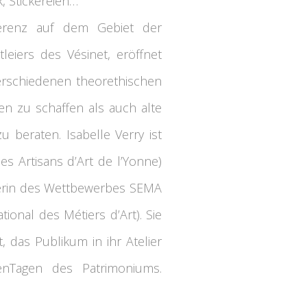
, Stickereien…
ferenz auf dem Gebiet der
iers des Vésinet, eröffnet
verschiedenen theorethischen
n zu schaffen als auch alte
u beraten. Isabelle Verry ist
es Artisans d’Art de l’Yonne)
rägerin des Wettbewerbes SEMA
ional des Métiers d’Art). Sie
 das Publikum in ihr Atelier
nTagen des Patrimoniums.