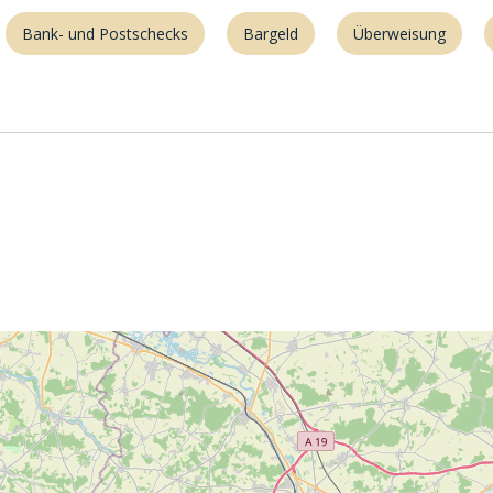
Bank- und Postschecks
Bargeld
Überweisung