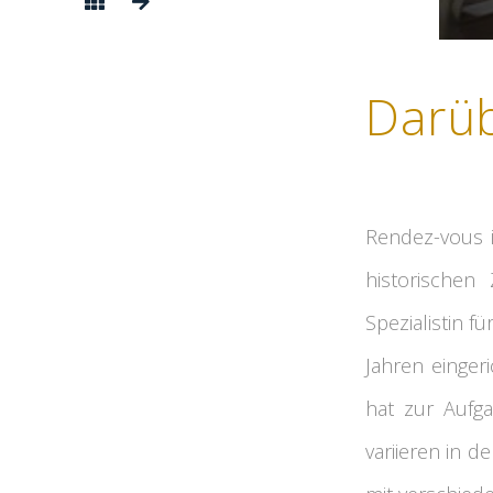
Darü
Rendez-vous i
historischen
Spezialistin f
Jahren eingeri
hat zur Aufg
variieren in 