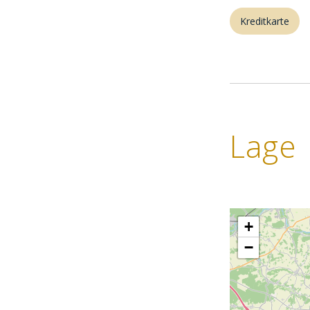
Kreditkarte
Lage
+
−