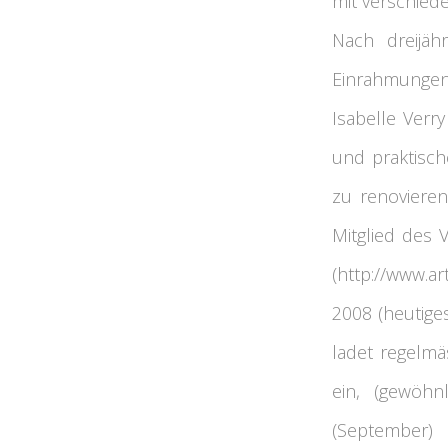
mit verschiede
Nach dreijäh
Einrahmungen
Isabelle Verr
und praktisc
zu renovieren.
Mitglied des 
(http://www.a
2008 (heutiges
ladet regelmä
ein, (gewöh
(September)