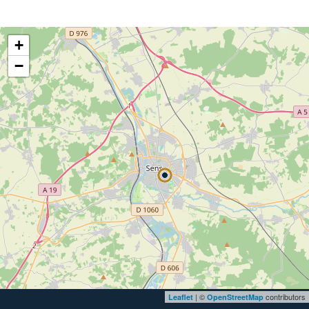
+
−
| ©
contributors
Leaflet
OpenStreetMap