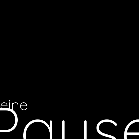
Paus
eine