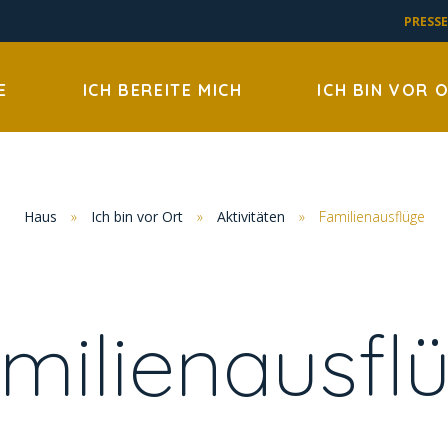
PRESSE
E
ICH BEREITE MICH
ICH BIN VOR 
Haus
»
Ich bin vor Ort
»
Aktivitäten
»
Familienausflüge
milienausfl