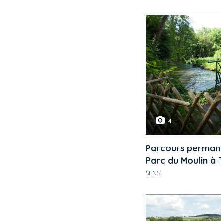
4
Parcours permane
Parc du Moulin à 
SENS