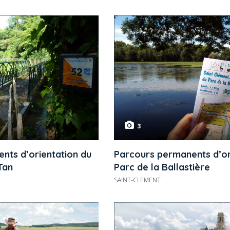
3
nts d’orientation du
Parcours permanents d’or
Tan
Parc de la Ballastière
SAINT-CLEMENT