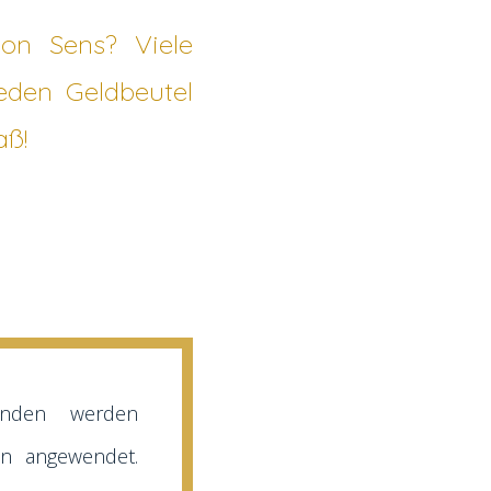
ion Sens? Viele
jeden Geldbeutel
aß!
inden werden
en angewendet.