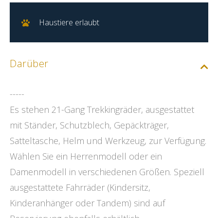
Haustiere erlaubt
Darüber
-----
Es stehen 21-Gang Trekkingräder, ausgestattet
mit Ständer, Schutzblech, Gepäckträger,
Satteltasche, Helm und Werkzeug, zur Verfügung.
Wählen Sie ein Herrenmodell oder ein
Damenmodell in verschiedenen Größen. Speziell
ausgestattete Fahrräder (Kindersitz,
Kinderanhänger oder Tandem) sind auf