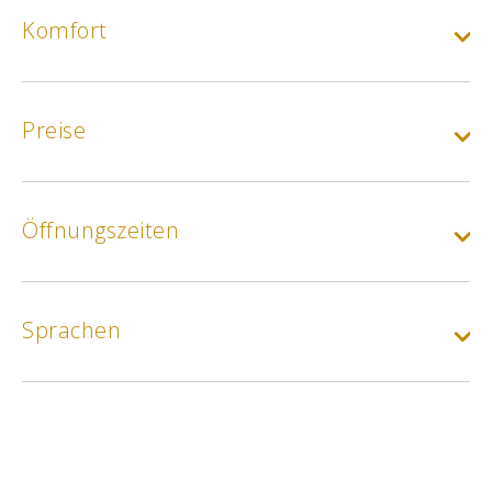
Komfort
Preise
Grundpreis :
Verleih für Erwachsene, 1 Stunde
Öffnungszeiten
Min.
5€
Grundpreis :
Sprachen
Fahrradverleih für Erwachsene (2 Stunden)
Min.
7€
Grundpreis :
Verleih für Erwachsene (halber Tag)