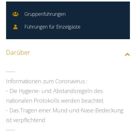
Gruppenführungen
Führungen für Einzelgäste
Darüber
-----
Informationen zum Coronavirus :
- Die Hygiene- und Abstandsregeln des
nationalen Protokolls werden beachtet.
- Das Tragen einer Mund-und-Nase-Bedeckung
ist verpflichtend
-----