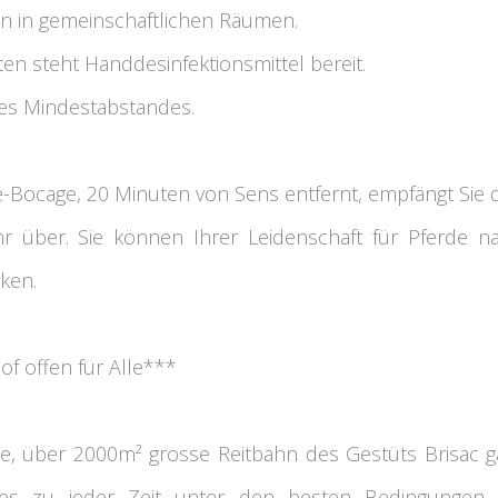
on in gemeinschaftlichen Räumen.
tten steht Handdesinfektionsmittel bereit.
des Mindestabstandes.
le-Bocage, 20 Minuten von Sens entfernt, empfängt Sie 
hr über. Sie können Ihrer Leidenschaft für Pferde 
ken.
of offen für Alle***
e, über 2000m² grosse Reitbahn des Gestüts Brisac g
rtes zu jeder Zeit unter den besten Bedingungen. Z