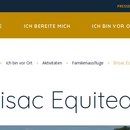
PRESSE
E
ICH BEREITE MICH
ICH BIN VOR 
»
Ich bin vor Ort
»
Aktivitäten
»
Familienausflüge
»
Brisac E
isac Equit