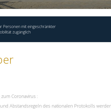
r Personen mit eingeschränkter
bilität zugänglich
ber
 zum Coronavirus :
- und Abstandsregeln des nationalen Protokolls werden