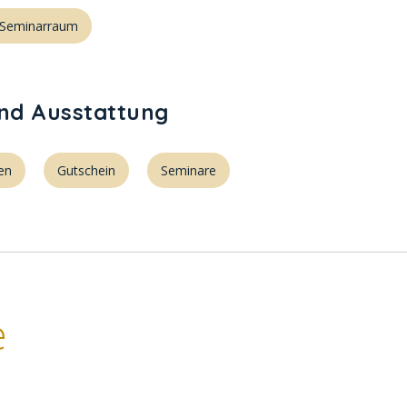
 Seminarraum
und Ausstattung
ten
Gutschein
Seminare
e