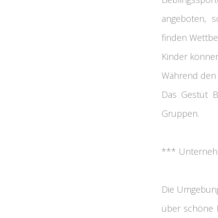
angeboten, so
finden Wettbe
Kinder können
Während den F
Das Gestüt Br
Gruppen.
*** Unternehm
Die Umgebung i
über schöne L