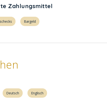
rte Zahlungsmittel
schecks
Bargeld
chen
Deutsch
Englisch