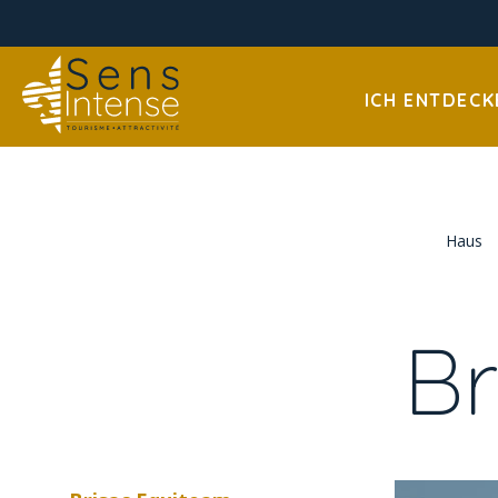
ICH ENTDECK
Haus
Br