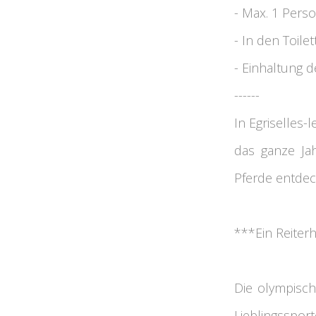
- Max. 1 Pers
- In den Toile
- Einhaltung 
------
In Egriselles-
das ganze Ja
Pferde entdec
***Ein Reiterh
Die olympisch
Lieblingsspo