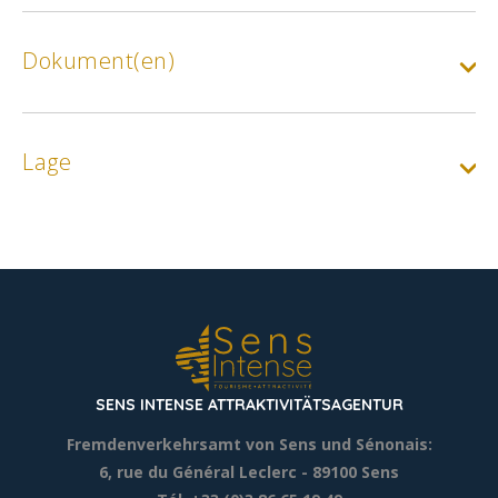
Min.
2€
Dokument(en)
Gruppenpreis/ Person :
Gruppen > 10 Personen
Lage
Min.
4€
SENS INTENSE ATTRAKTIVITÄTSAGENTUR
Fremdenverkehrsamt von Sens und Sénonais:
6, rue du Général Leclerc
- 89100 Sens