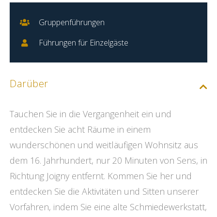
Gruppenführungen
Führungen für Einzelgäste
Darüber
Tauchen Sie in die Vergangenheit ein und
entdecken Sie acht Räume in einem
wunderschönen und weitläufigen Wohnsitz aus
dem 16. Jahrhundert, nur 20 Minuten von Sens, in
Richtung Joigny entfernt. Kommen Sie her und
entdecken Sie die Aktivitäten und Sitten unserer
Vorfahren, indem Sie eine alte Schmiedewerkstatt,