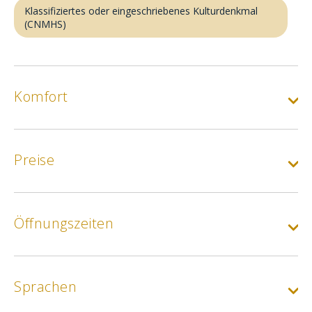
Klassifiziertes oder eingeschriebenes Kulturdenkmal
(CNMHS)
Komfort
Preise
Öffnungszeiten
Normalpreis für Erwachsene
Min.
5.5€
Sprachen
Andere Tarife :
Studenten, Schüler, Arbeitssuchende