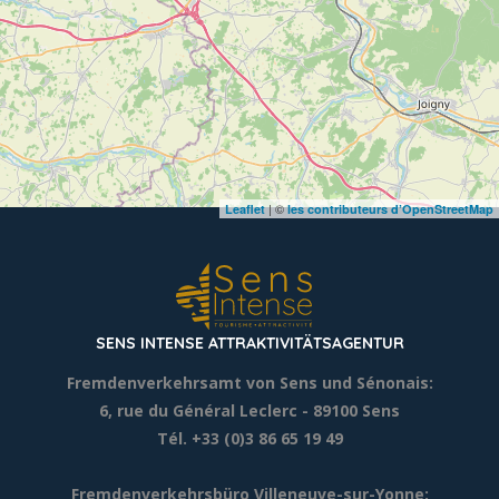
| ©
Leaflet
les contributeurs d’OpenStreetMap
SENS INTENSE ATTRAKTIVITÄTSAGENTUR
Fremdenverkehrsamt von Sens und Sénonais:
6, rue du Général Leclerc
- 89100 Sens
Tél. +33 (0)3 86 65 19 49
Fremdenverkehrsbüro Villeneuve-sur-Yonne: