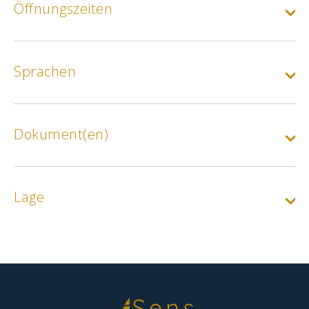
Öffnungszeiten
Normalpreis für Erwachsene
Min.
12€
Sprachen
Sonderpreis :
bis 18 Jahre/Student/Studentin/Arbeitslosigkeit/Behinderung
Min.
8€
Dokument(en)
Lage