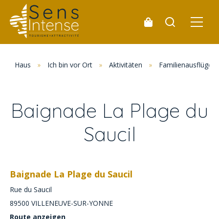
Haus
»
Ich bin vor Ort
»
Aktivitäten
»
Familienausflüge
Baignade La Plage du
Saucil
Baignade La Plage du Saucil
Rue du Saucil
89500
VILLENEUVE-SUR-YONNE
Route anzeigen