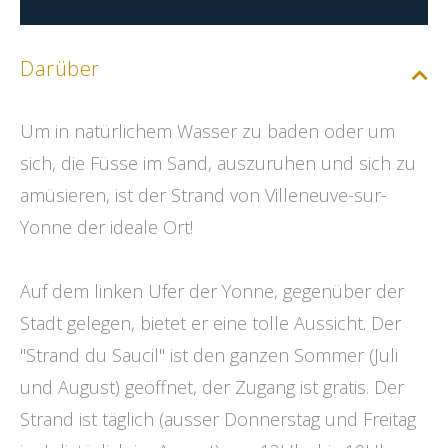
Darüber
Um in natürlichem Wasser zu baden oder um
sich, die Füsse im Sand, auszuruhen und sich zu
amüsieren, ist der Strand von Villeneuve-sur-
Yonne der ideale Ort!
Auf dem linken Ufer der Yonne, gegenüber der
Stadt gelegen, bietet er eine tolle Aussicht. Der
''Strand du Saucil'' ist den ganzen Sommer (Juli
und August) geöffnet, der Zugang ist gratis. Der
Strand ist täglich (ausser Donnerstag und Freitag