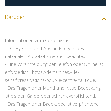
Darüber
-----
Informationen zum Coronavirus :
- Die Hygiene- und Abstandsregeln des
nationalen Protokolls werden beachtet.
- Eine Voranmeldung per Telefon oder Online ist
erforderlich : https://demarches.ville-
sens.fr/reservations-pour-le-centre-nautique/
- Das Tragen einer Mund-und-Nase-Bedeckung
ist bis den Garderobenschrank verpflichtend.
- Das Tragen einer Badekappe ist verpflichtend.