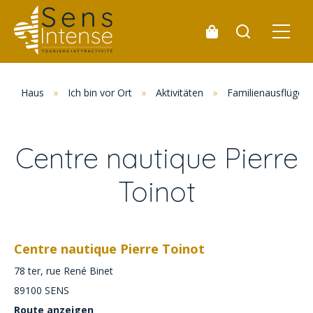
Haus
»
Ich bin vor Ort
»
Aktivitäten
»
Familienausflüge
Centre nautique Pierre
Toinot
Centre nautique Pierre Toinot
78 ter, rue René Binet
89100
SENS
Route anzeigen