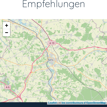
Empfehlungen
+
−
| ©
Leaflet
les contributeurs d’OpenStreetMap