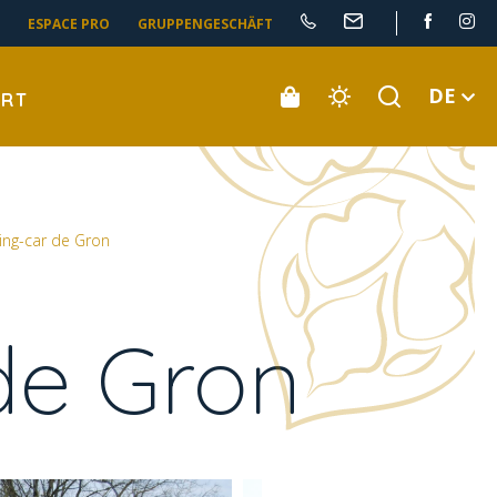
ESPACE PRO
GRUPPENGESCHÄFT
DE
ORT
ing-car de Gron
de Gron