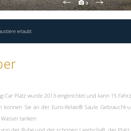
3
ustiere erlaubt
ber
g-Car Platz wurde 2013 eingerichtet und kann 15 Fah
ch können Sie an der Euro-Relais® Säule Gebraucht-u
s Wasser tanken.
n von der Ruhe und der schönen Landschaft, der Platz l