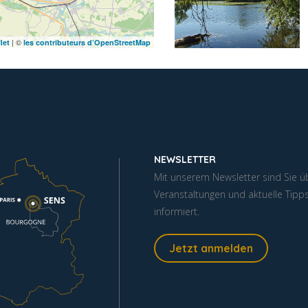
| ©
let
les contributeurs d’OpenStreetMap
NEWSLETTER
Mit unserem Newsletter sind Sie ü
Veranstaltungen und aktuelle Tipp
informiert.
Jetzt anmelden