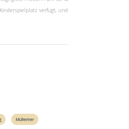
nderspielplatz verfügt, und
g
Mülleimer