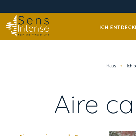
ICH ENTDECK
Haus
»
Ich 
Aire c