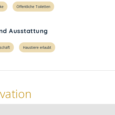
ke
Öffentliche Toiletten
und Ausstattung
schäft
Haustiere erlaubt
vation