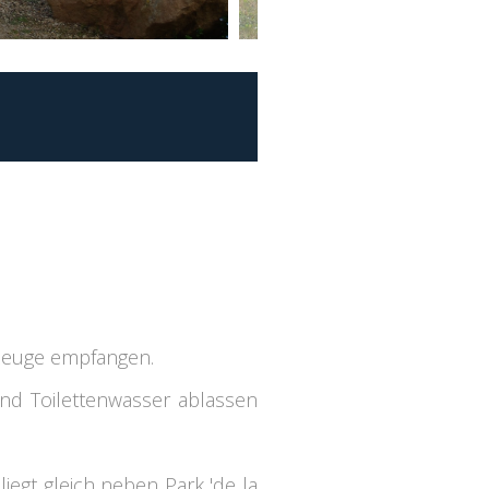
rzeuge empfangen.
nd Toilettenwasser ablassen
iegt gleich neben Park 'de la