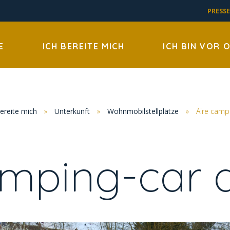
PRESSE
E
ICH BEREITE MICH
ICH BIN VOR 
bereite mich
»
Unterkunft
»
Wohnmobilstellplätze
»
Aire camp
amping-car 