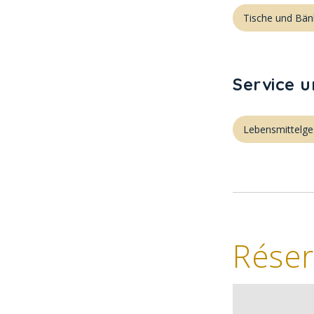
Tische und Bän
Service 
Lebensmittelge
Réser