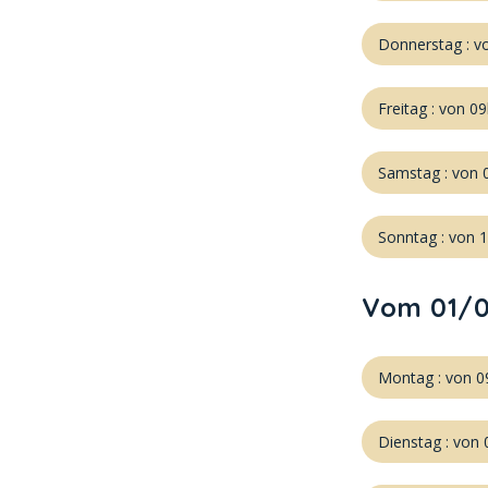
Donnerstag : v
Freitag : von 0
Samstag : von 
Sonntag : von 
Vom 01/0
Montag : von 0
Dienstag : von