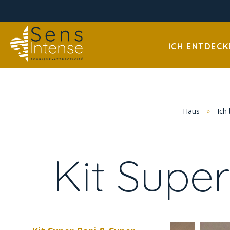
ICH ENTDECK
Haus
»
Ich 
Kit Supe