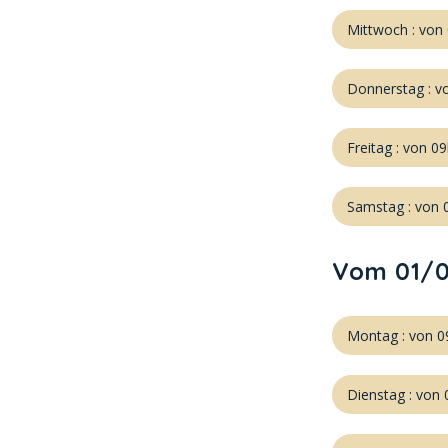
Mittwoch : von
Donnerstag : v
Freitag : von 0
Samstag : von 
Vom 01/0
Montag : von 0
Dienstag : von