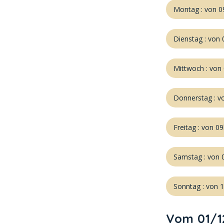
Montag : von 0
Dienstag : von
Mittwoch : von
Donnerstag : v
Freitag : von 0
Samstag : von 
Sonntag : von 
Vom 01/1