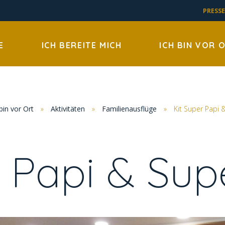
PRESSE
E
ICH BEREITE MICH
ICH BIN VOR 
bin vor Ort
»
Aktivitäten
»
Familienausflüge
»
Kit Super Papi
r Papi & Su