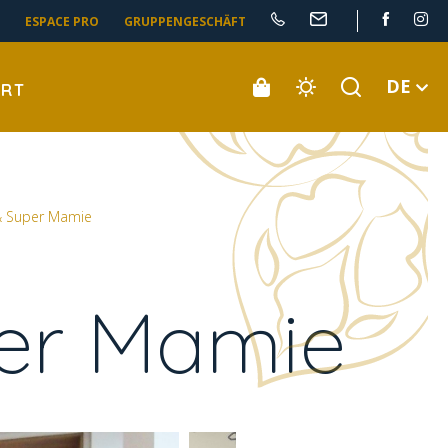
ESPACE PRO
GRUPPENGESCHÄFT
DE
ORT
 & Super Mamie
per Mamie