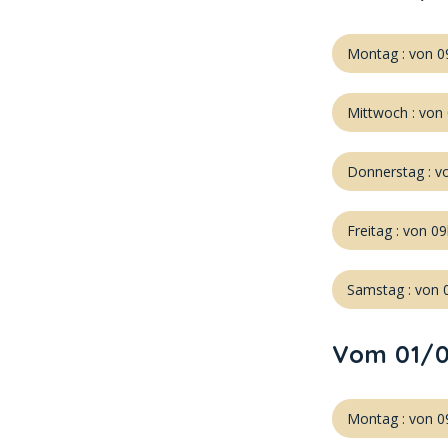
Montag : von 0
Mittwoch : von
Donnerstag : v
Freitag : von 0
Samstag : von 
Vom 01/0
Montag : von 0