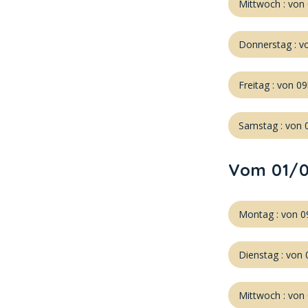
Mittwoch : von
Donnerstag : v
Freitag : von 0
Samstag : von 
Vom 01/0
Montag : von 0
Dienstag : von
Mittwoch : von