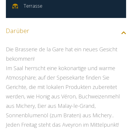
Terrasse
Darüber
Die Brasserie de la Gare hat ein neues Gesicht
bekommen!
Im Saal herrscht eine kokonartige und warme
Atmosphäre; auf der Speisekarte finden Sie
Gerichte, die mit lokalen Produkten zubereitet
werden, wie Honig aus Véron, Buchweizenmehl
aus Michery, Eier aus Malay-le-Grand,
Sonnenblumenöl (zum Braten) aus Michery...
Jeden Freitag steht das Aveyron im Mittelpunkt!