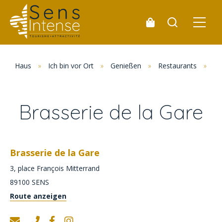
Haus
»
Ich bin vor Ort
»
Genießen
»
Restaurants
»
Al
Brasserie de la Gare
Brasserie de la Gare
3, place François Mitterrand
89100
SENS
Route anzeigen