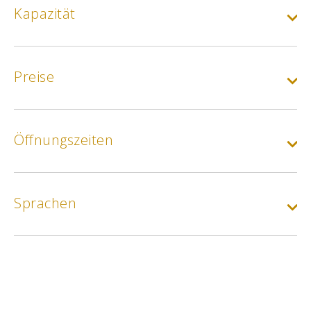
Kapazität
Preise
A la carte
Öffnungszeiten
Min.
16€
Max.
26€
Tagesmenü :
Vorspeise + Hauptgericht
Sprachen
Mittags
Min.
20€
Tagesmenü :
Vorspeise + Hauptgericht + Dessert
Mittags