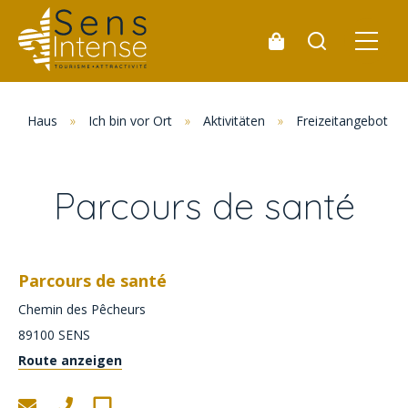
Haus
»
Ich bin vor Ort
»
Aktivitäten
»
Freizeitangebot
Parcours de santé
Parcours de santé
Chemin des Pêcheurs
89100
SENS
Route anzeigen