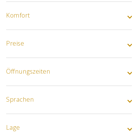
Komfort
Preise
Öffnungszeiten
Geführte Tour für Erwachsene :
Individueller Tarif
Sprachen
Min.
5€
Schulgeld :
Lage
Thematischer Besuch mit pädagogischem Workshop