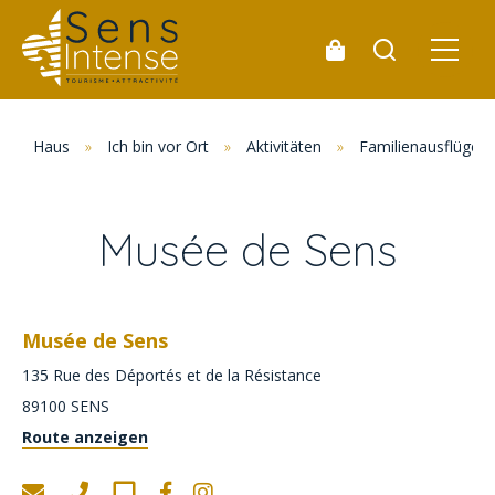
Haus
»
Ich bin vor Ort
»
Aktivitäten
»
Familienausflüge
Musée de Sens
Musée de Sens
135 Rue des Déportés et de la Résistance
89100
SENS
Route anzeigen