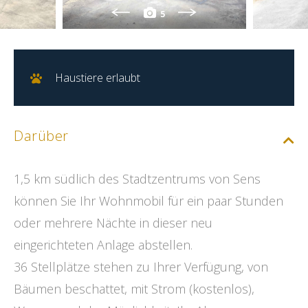
5
Haustiere erlaubt
Darüber
1,5 km südlich des Stadtzentrums von Sens
können Sie Ihr Wohnmobil für ein paar Stunden
oder mehrere Nächte in dieser neu
eingerichteten Anlage abstellen.
36 Stellplätze stehen zu Ihrer Verfügung, von
Bäumen beschattet, mit Strom (kostenlos),