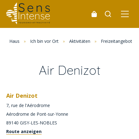
Haus
»
Ich bin vor Ort
»
Aktivitäten
»
Freizeitangebot
Air Denizot
Air Denizot
7, rue de l'Aérodrome
Aérodrome de Pont-sur-Yonne
89140
GISY-LES-NOBLES
Route anzeigen