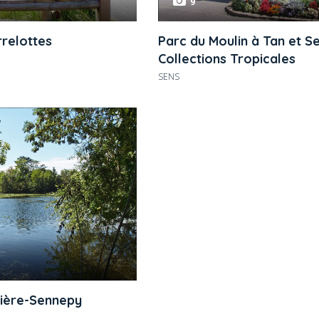
9
rrelottes
Parc du Moulin à Tan et S
Collections Tropicales
SENS
tière-Sennepy