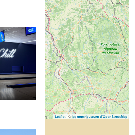
| ©
Leaflet
les contributeurs d’OpenStreetMap