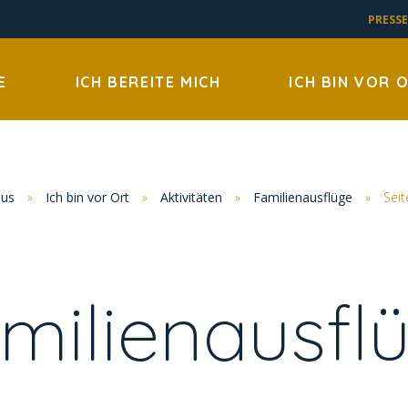
PRESSE
E
ICH BEREITE MICH
ICH BIN VOR 
us
»
Ich bin vor Ort
»
Aktivitäten
»
Familienausflüge
»
Seit
milienausfl