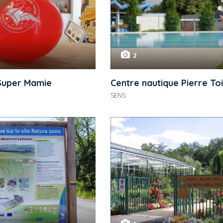
2
 Super Mamie
Centre nautique Pierre To
SENS