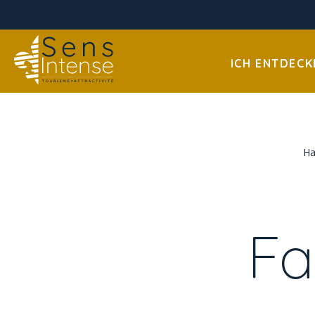
ICH ENTDECK
Ha
Fa