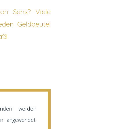
ion Sens? Viele
jeden Geldbeutel
aß!
inden werden
en angewendet.