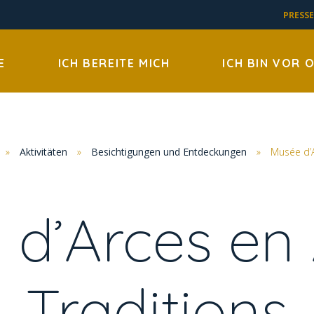
PRESSE
E
ICH BEREITE MICH
ICH BIN VOR 
»
Aktivitäten
»
Besichtigungen und Entdeckungen
»
Musée d’A
d’Arces en 
Traditions