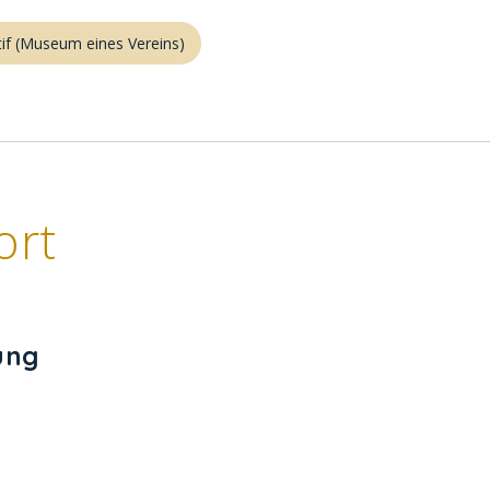
if (Museum eines Vereins)
ort
ung