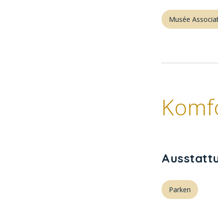
Musée Associat
Komf
Ausstatt
Parken