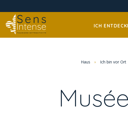
ICH ENTDECK
Haus
»
Ich bin vor Ort
Musée 