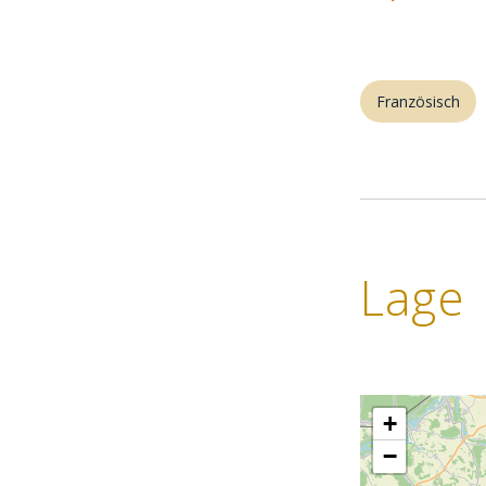
Französisch
Lage
+
−