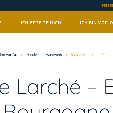
PRESSE
E
ICH BEREITE MICH
ICH BIN VOR 
 bin vor Ort
»
Handel und Handwerk
»
Brasserie Larché – Bière
e Larché – 
Bourgogne