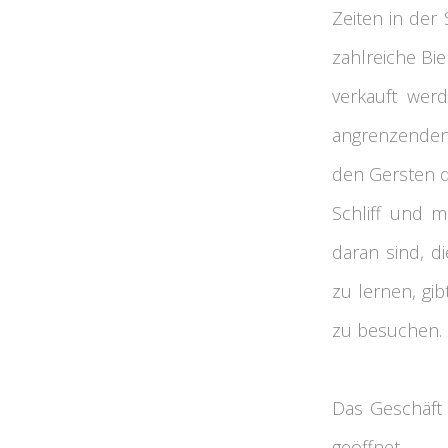
Zeiten in der
zahlreiche Bi
verkauft wer
angrenzenden,
den Gersten d
Schliff und m
daran sind, d
zu lernen, gi
zu besuchen.
Das Geschäft 
geöffnet.