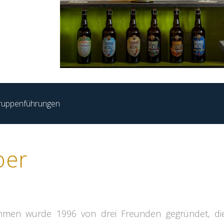
ruppenführungen
ber
men wurde 1996 von drei Freunden gegründet, die d