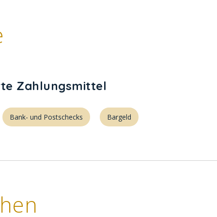
e
rte Zahlungsmittel
Bank- und Postschecks
Bargeld
chen