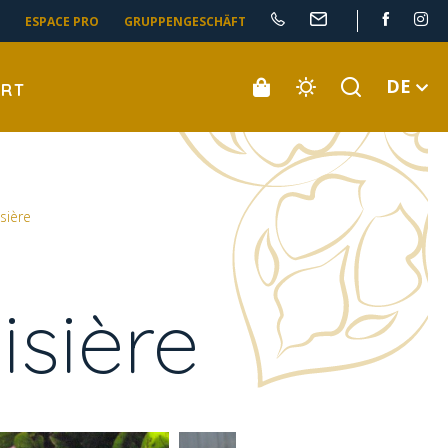
ESPACE PRO
GRUPPENGESCHÄFT
DE
ORT
isière
isière