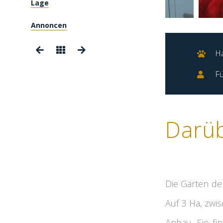
Lage
Annoncen
Ha
Fü
Darü
Die Gärten de
Auf 3 Ha, zwi
Anbau. Sie fi