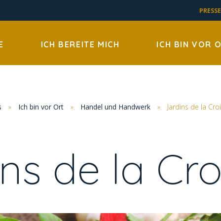
PRESSE
E
ICH BEREITE MICH
ICH BIN VOR 
s
»
Ich bin vor Ort
»
Handel und Handwerk
»
Jardins de la Cro
ns de la Cro