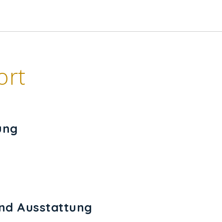
ort
ung
und Ausstattung