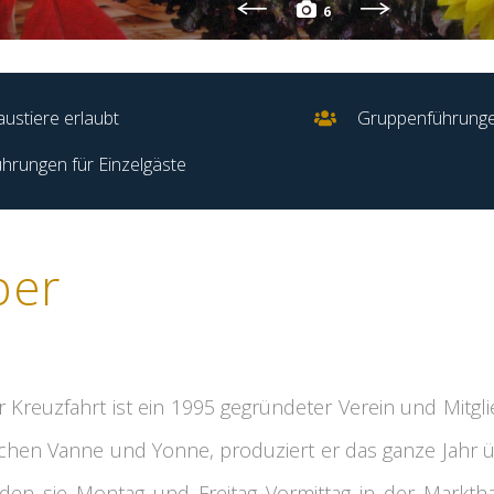
6
ustiere erlaubt
Gruppenführung
hrungen für Einzelgäste
ber
r Kreuzfahrt ist ein 1995 gegründeter Verein und Mitg
schen Vanne und Yonne, produziert er das ganze Jahr
nden sie Montag und Freitag Vormittag in der Marktha