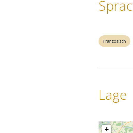
Spra
Französisch
Lage
+