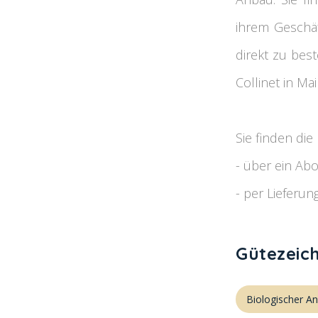
ihrem Geschäf
direkt zu bes
Collinet in Ma
Sie finden di
- über ein A
- per Lieferu
Gütezeic
Biologischer A