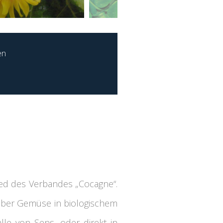
en
lied des Verbandes „Cocagne“.
 über Gemüse in biologischem
lle von Sens, oder direkt in