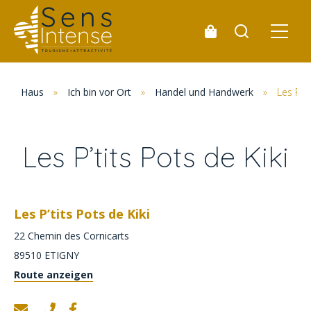
Haus
»
Ich bin vor Ort
»
Handel und Handwerk
»
Les P’ti
Les P’tits Pots de Kiki
Les P’tits Pots de Kiki
22 Chemin des Cornicarts
89510
ETIGNY
Route anzeigen