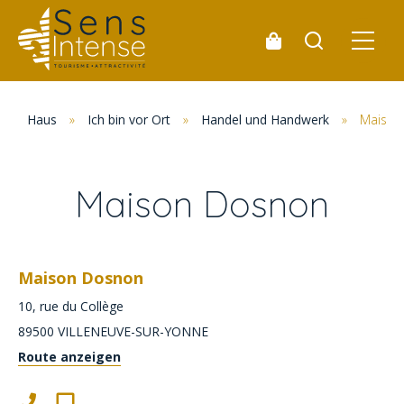
Haus
»
Ich bin vor Ort
»
Handel und Handwerk
»
Maison
Maison Dosnon
Maison Dosnon
10, rue du Collège
89500
VILLENEUVE-SUR-YONNE
Route anzeigen