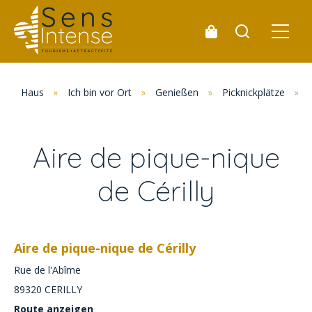
Haus
»
Ich bin vor Ort
»
Genießen
»
Picknickplätze
»
Aire de pique-nique
de Cérilly
Aire de pique-nique de Cérilly
Rue de l'Abîme
89320
CERILLY
Route anzeigen