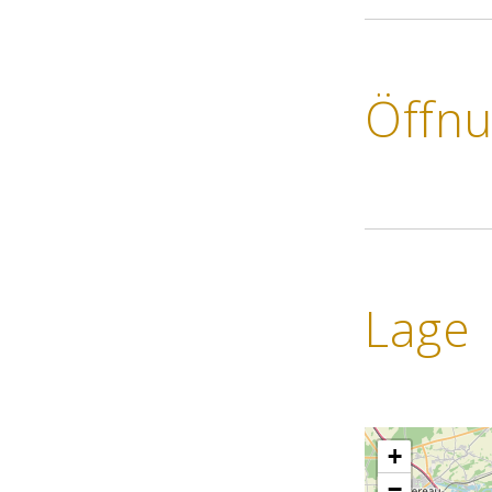
Öffnu
Lage
+
−