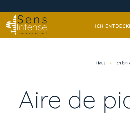
ICH ENTDECK
Haus
»
Ich bin 
Aire de pi