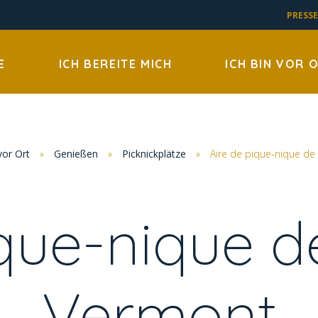
PRESSE
E
ICH BEREITE MICH
ICH BIN VOR 
vor Ort
»
Genießen
»
Picknickplätze
»
Aire de pique-nique de
que-nique d
Vermont