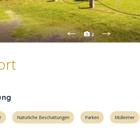
2
ort
ung
r
Natürliche Beschattungen
Parken
Mülleimer