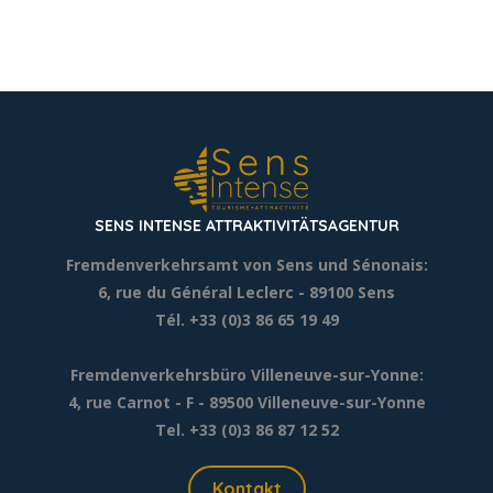
SENS INTENSE ATTRAKTIVITÄTSAGENTUR
Fremdenverkehrsamt von Sens und Sénonais:
6, rue du Général Leclerc
- 89100 Sens
Tél. +33 (0)3 86 65 19 49
Fremdenverkehrsbüro Villeneuve-sur-Yonne:
4, rue Carnot - F - 89500 Villeneuve-sur-Yonne
Tel. +33 (0)3 86 87 12 52
Kontakt