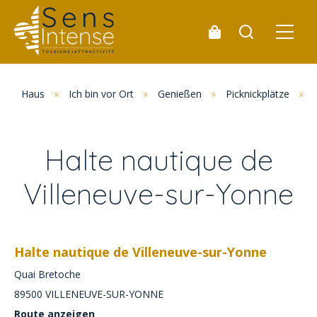
Haus
»
Ich bin vor Ort
»
Genießen
»
Picknickplätze
»
Halte nautique de
Villeneuve-sur-Yonne
Halte nautique de Villeneuve-sur-Yonne
Quai Bretoche
89500
VILLENEUVE-SUR-YONNE
Route anzeigen