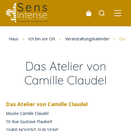
Haus
»
Ich bin vor Ort
»
Veranstaltungskalender
»
Das At
Das Atelier von
Camille Claudel
Das Atelier von Camille Claudel
Musée Camille Claudel
10 Rue Gustave Flaubert
10400
NOGENT-SUR-SEINE