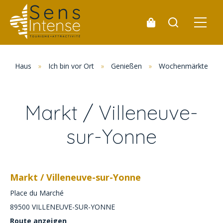
Haus
»
Ich bin vor Ort
»
Genießen
»
Wochenmärkte
»
Markt / Villeneuve-
sur-Yonne
Markt / Villeneuve-sur-Yonne
Place du Marché
89500
VILLENEUVE-SUR-YONNE
Route anzeigen