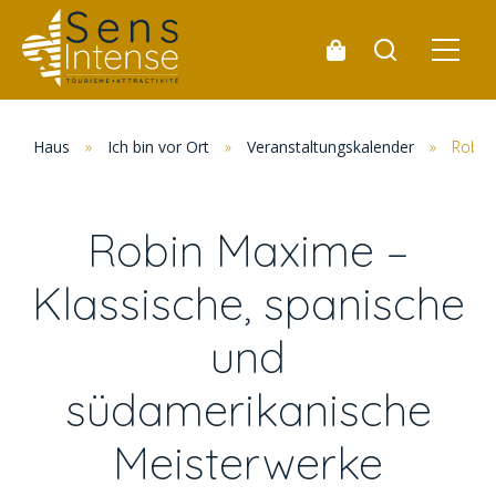
Haus
»
Ich bin vor Ort
»
Veranstaltungskalender
»
Robin
Robin Maxime –
Klassische, spanische
und
südamerikanische
Meisterwerke