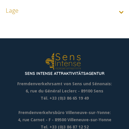
Min.
8€
Lage
SENS INTENSE ATTRAKTIVITÄTSAGENTUR
Fremdenverkehrsamt von Sens und Sénonais:
6, rue du Général Leclerc
- 89100 Sens
Tél. +33 (0)3 86 65 19 49
Fremdenverkehrsbüro Villeneuve-sur-Yonne:
4, rue Carnot - F - 89500 Villeneuve-sur-Yonne
Tel. +33 (0)3 86 87 12 52