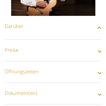
Darüber
Preise
Öffnungszeiten
Normalpreis
Min.
15€
Dokument(en)
Ermäßigter Satz :
Unter 26 Jahren, Arbeitssuchende, Studierende