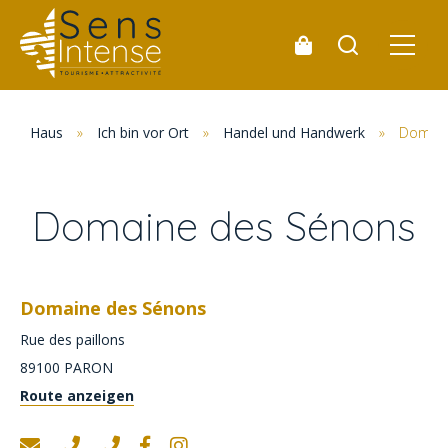
Haus
»
Ich bin vor Ort
»
Handel und Handwerk
»
Domain
Domaine des Sénons
Domaine des Sénons
Rue des paillons
89100
PARON
Route anzeigen