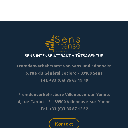
SENS INTENSE ATTRAKTIVITÄTSAGENTUR
Fremdenverkehrsamt von Sens und Sénonais:
6, rue du Général Leclerc
- 89100 Sens
Tél. +33 (0)3 86 65 19 49
Fremdenverkehrsbüro Villeneuve-sur-Yonne:
4, rue Carnot - F - 89500 Villeneuve-sur-Yonne
Tel. +33 (0)3 86 87 12 52
Kontakt