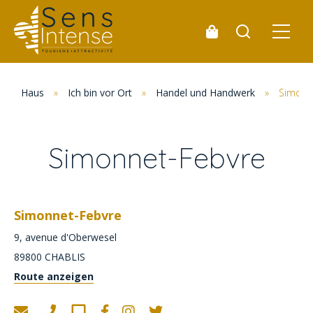
Haus
»
Ich bin vor Ort
»
Handel und Handwerk
»
Simonn
Simonnet-Febvre
Simonnet-Febvre
9, avenue d'Oberwesel
89800
CHABLIS
Route anzeigen