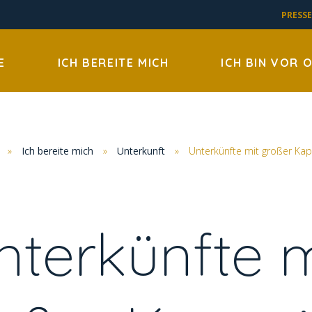
PRESSE
E
ICH BEREITE MICH
ICH BIN VOR 
»
Ich bereite mich
»
Unterkunft
»
Unterkünfte mit großer Kap
nterkünfte m