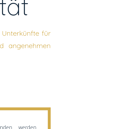
tät
Unterkünfte für
nd angenehmen
inden werden