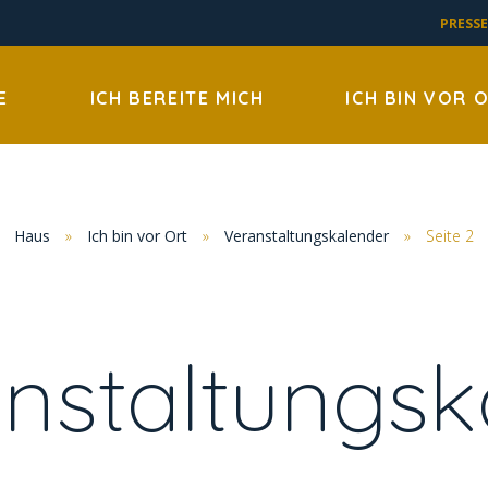
PRESSE
E
ICH BEREITE MICH
ICH BIN VOR 
Haus
»
Ich bin vor Ort
»
Veranstaltungskalender
»
Seite 2
nstaltungsk