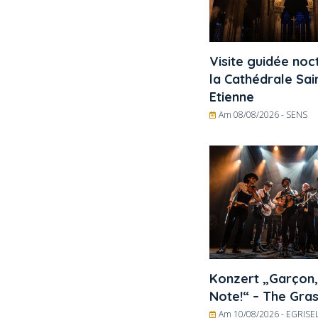
Visite guidée noc
la Cathédrale Sai
Etienne
Am 08/08/2026 -
SENS
Konzert „Garçon,
Note!“ – The Gras
Am 10/08/2026 -
EGRISEL