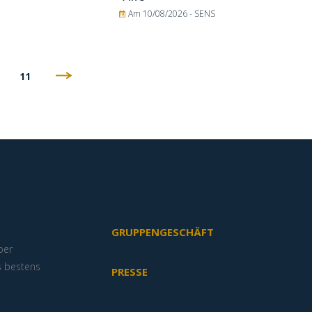
Am 10/08/2026 -
SENS
11
GRUPPENGESCHÄFT
ber
s bestens
PRESSE