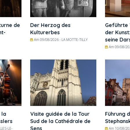
turne de
Der Herzog des
Geführte 
nt-
Kulturerbes
der Kunst
seine Dar
Am 09/08/2026 -
LA MOTTE-TILLY
Am 09/08/20
 la
Visite guidée de la Tour
Führung d
slers
Sud de la Cathédrale de
Stephans
Sens
LES-LE-
Am 10/08/20