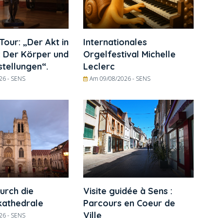
Tour: „Der Akt in
Internationales
: Der Körper und
Orgelfestival Michelle
stellungen“.
Leclerc
26 -
SENS
Am 09/08/2026 -
SENS
urch die
Visite guidée à Sens :
kathedrale
Parcours en Coeur de
Ville
26 -
SENS