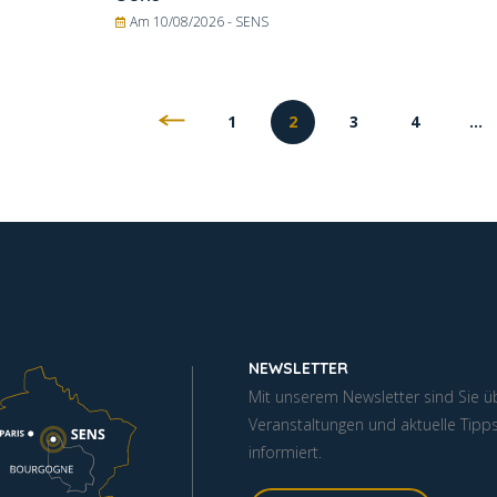
Am 10/08/2026 -
SENS
1
2
3
4
…
NEWSLETTER
Mit unserem Newsletter sind Sie ü
Veranstaltungen und aktuelle Tipp
informiert.