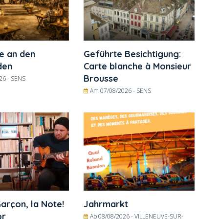
e an den
Geführte Besichtigung:
den
Carte blanche à Monsieur
Brousse
26 -
SENS
Am 07/08/2026 -
SENS
arçon, la Note!
Jahrmarkt
or
Ab 08/08/2026 -
VILLENEUVE-SUR-