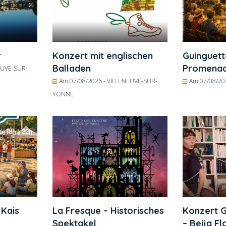
r
Konzert mit englischen
Guinguett
Balladen
Promena
EUVE-SUR-
Am 07/08/2026 -
VILLENEUVE-SUR-
Am 07/08/20
YONNE
 Kais
La Fresque – Historisches
Konzert G
Spektakel
– Beija Fl