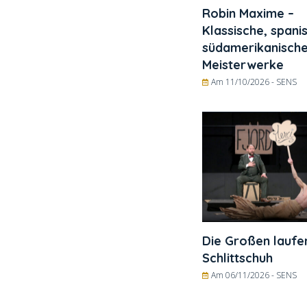
Robin Maxime –
Klassische, spani
südamerikanisch
Meisterwerke
Am 11/10/2026 -
SENS
Die Großen laufe
Schlittschuh
Am 06/11/2026 -
SENS