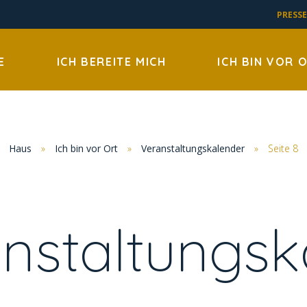
PRESSE
E
ICH BEREITE MICH
ICH BIN VOR 
Haus
»
Ich bin vor Ort
»
Veranstaltungskalender
»
Seite 8
nstaltungsk