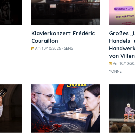
Klavierkonzert: Frédéric
Großes „
Couraillon
Handels- 
Handwerk
Am 10/10/2026 -
SENS
von Ville
Am 10/10/20
YONNE