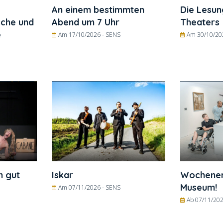
An einem bestimmten
Die Lesun
sche und
Abend um 7 Uhr
Theaters
e
Am 17/10/2026 -
SENS
Am 30/10/20
n gut
Iskar
Wochenend
Museum!
Am 07/11/2026 -
SENS
Ab 07/11/202