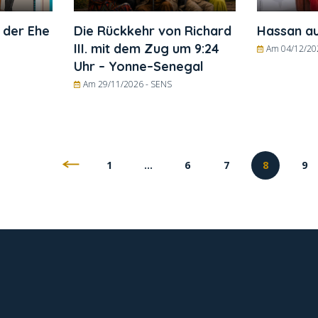
 der Ehe
Die Rückkehr von Richard
Hassan a
III. mit dem Zug um 9:24
Am 04/12/20
Uhr – Yonne–Senegal
Am 29/11/2026 -
SENS
1
…
6
7
8
9