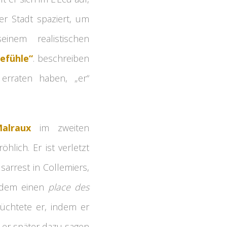
er Stadt spaziert, um
inem realistischen
efühle“
. beschreiben
erraten haben, „er“
Malraux
im zweiten
öhlich. Er ist verletzt
sarrest in Collemiers,
erdem einen
place des
üchtete er, indem er
e er später dazu sagen