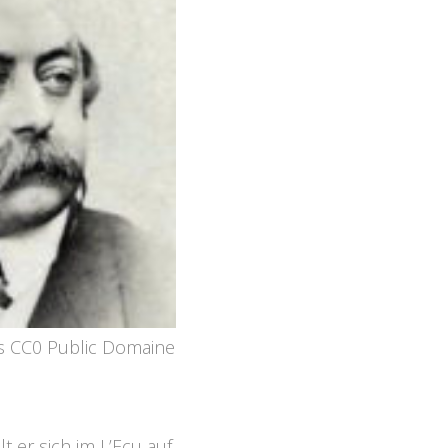
s CC0 Public Domaine
t er sich im L’Ecu auf,