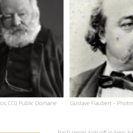
tos CC0 Public Domaine
Gustave Flaubert – Photo
Nach seiner Ankunft in Sens häl