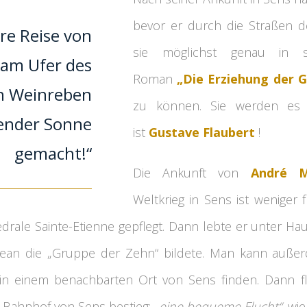
bevor er durch die Straßen d
re Reise von
sie möglichst genau in se
am Ufer des
Roman
„Die Erziehung der G
on Weinreben
zu können. Sie werden es 
lender Sonne
ist
Gustave Flaubert
!
gemacht!“
Die Ankunft von
André 
Weltkrieg in Sens ist weniger fr
drale Sainte-Etienne gepflegt. Dann lebte er unter Hau
jean die „Gruppe der Zehn“ bildete. Man kann auß
in einem benachbarten Ort von Sens finden. Dann fl
 Bahnhof von Sens bestieg;
„eine bequeme Flucht“
, wi