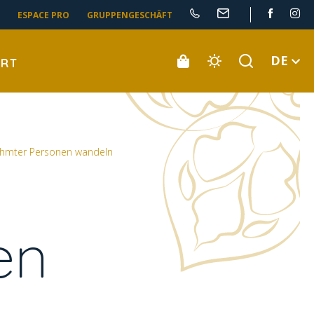
ESPACE PRO
GRUPPENGESCHÄFT
DE
ORT
ühmter Personen wandeln
en