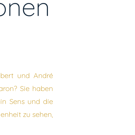
onen
ubert und André
aron? Sie haben
n in Sens und die
genheit zu sehen,