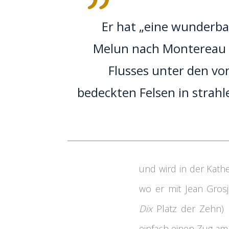
Er hat „eine wunderba
Melun nach Montereau 
Flusses unter den v
bedeckten Felsen in strah
und wird in der Kathe
wo er mit Jean Gros
Dix
Platz der Zehn) 
einfach einen Zug am