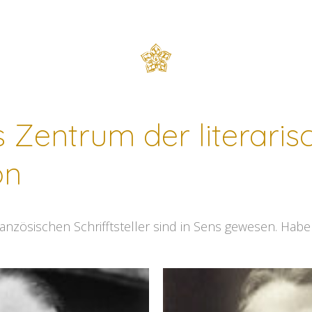
s Zentrum der literaris
on
nzösischen Schrifftsteller sind in Sens gewesen. Haben