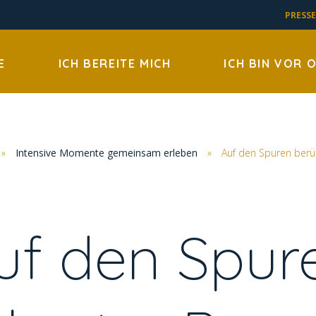
PRESSE
E
ICH BEREITE MICH
ICH BIN VOR 
»
Intensive Momente gemeinsam erleben
»
Auf den Spuren ber
uf den Spur