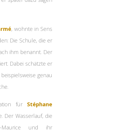
armé
, wohnte in Sens
n: Die Schule, die er
ach ihm benannt. Der
iert. Dabei schätzte er
 beispielsweise genau
che.
ration für
Stéphane
. Der Wasserlauf, die
t-Maurice und ihr