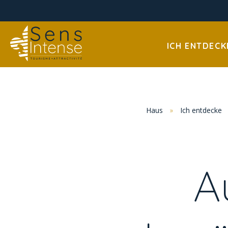
ICH ENTDECK
Haus
»
Ich entdecke
A