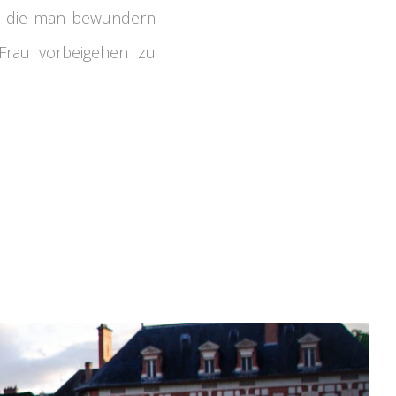
, die man bewundern
Frau vorbeigehen zu