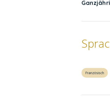
Ganzjähr
Spra
Französisch