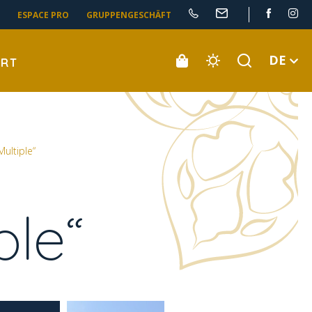
ESPACE PRO
GRUPPENGESCHÄFT
DE
ORT
ultiple“
ple“