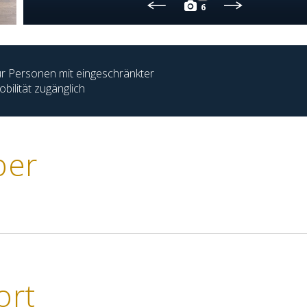
6
r Personen mit eingeschränkter
bilität zugänglich
ber
ort