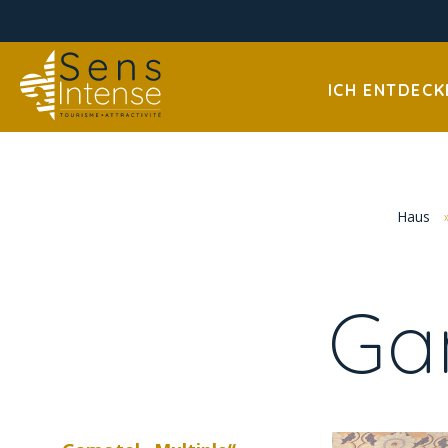
ICH ENTDECK
Haus
Gam