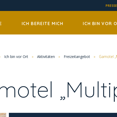
PRESSE
E
ICH BEREITE MICH
ICH BIN VOR 
»
Ich bin vor Ort
»
Aktivitäten
»
Freizeitangebot
»
Gamotel „M
otel „Multi