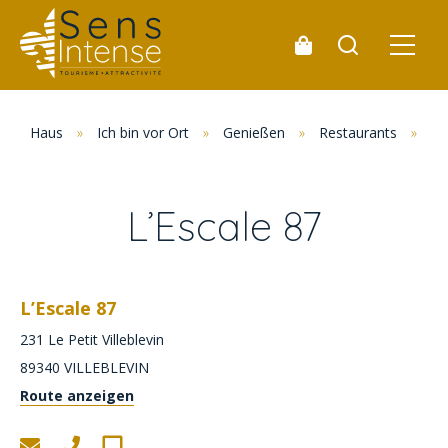
Haus
»
Ich bin vor Ort
»
Genießen
»
Restaurants
»
Un
L’Escale 87
L’Escale 87
231 Le Petit Villeblevin
89340
VILLEBLEVIN
Route anzeigen