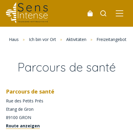
Haus
»
Ich bin vor Ort
»
Aktivitäten
»
Freizeitangebot
Parcours de santé
Parcours de santé
Rue des Petits Prés
Etang de Gron
89100
GRON
Route anzeigen