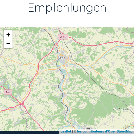
Empfehlungen
+
−
| ©
Leaflet
les contributeurs d’OpenStreetMap