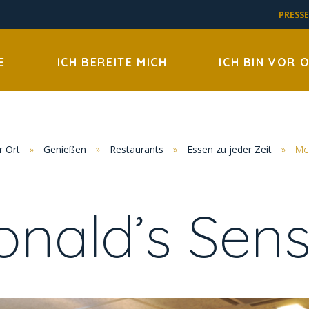
PRESSE
E
ICH BEREITE MICH
ICH BIN VOR 
r Ort
»
Genießen
»
Restaurants
»
Essen zu jeder Zeit
»
Mc
nald’s Sen