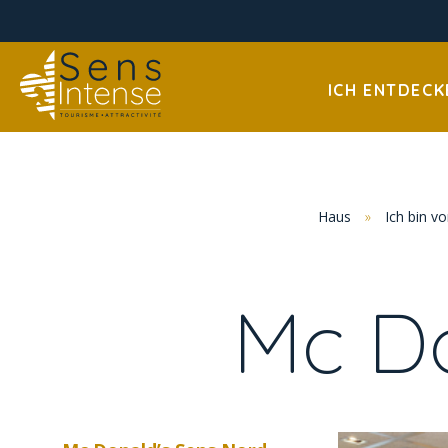
ICH ENTDECK
Haus
»
Ich bin vo
Mc Do