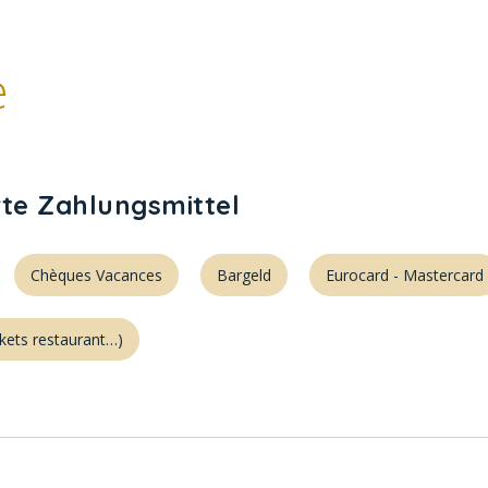
e
rte Zahlungsmittel
Chèques Vacances
Bargeld
Eurocard - Mastercard
ckets restaurant…)