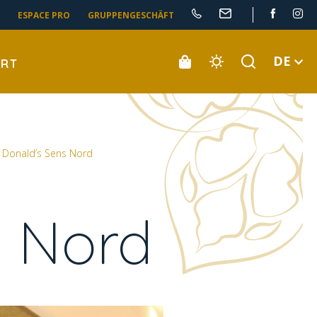
ESPACE PRO
GRUPPENGESCHÄFT
DE
ORT
 Donald’s Sens Nord
s Nord