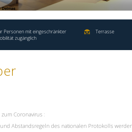
r Personen mit eingeschränkter
Terrasse
bilität zugänglich
ber
 zum Coronavirus :
- und Abstandsregeln des nationalen Protokolls werden