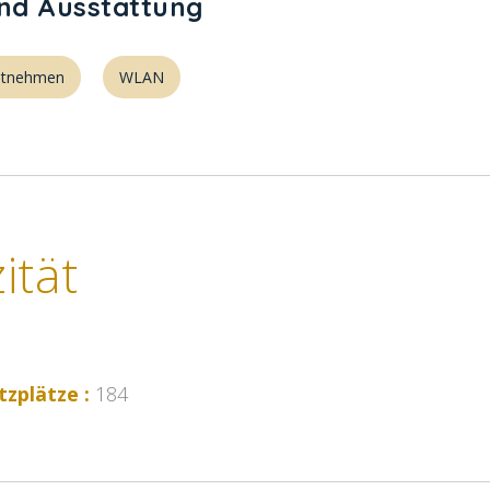
und Ausstattung
itnehmen
WLAN
ität
tzplätze :
184