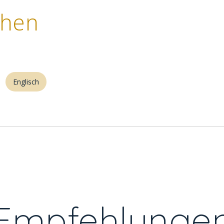
chen
Englisch
Empfehlunge