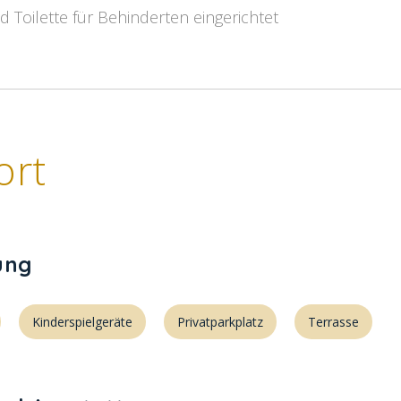
 Toilette für Behinderten eingerichtet
ort
ung
Kinderspielgeräte
Privatparkplatz
Terrasse