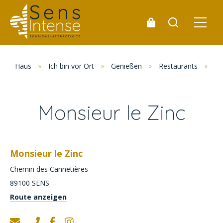
Haus
»
Ich bin vor Ort
»
Genießen
»
Restaurants
»
Al
Monsieur le Zinc
Monsieur le Zinc
Chemin des Cannetières
89100
SENS
Route anzeigen