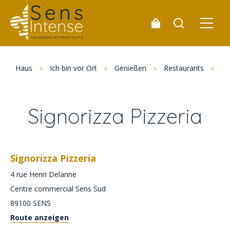
Haus
»
Ich bin vor Ort
»
Genießen
»
Restaurants
»
Al
Signorizza Pizzeria
Signorizza Pizzeria
4 rue Henri Delanne
Centre commercial Sens Sud
89100
SENS
Route anzeigen