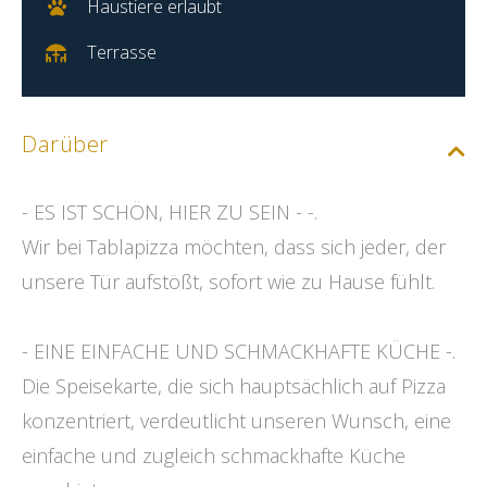
Haustiere erlaubt
Terrasse
Darüber
- ES IST SCHÖN, HIER ZU SEIN - -.
Wir bei Tablapizza möchten, dass sich jeder, der
unsere Tür aufstößt, sofort wie zu Hause fühlt.
- EINE EINFACHE UND SCHMACKHAFTE KÜCHE -.
Die Speisekarte, die sich hauptsächlich auf Pizza
konzentriert, verdeutlicht unseren Wunsch, eine
einfache und zugleich schmackhafte Küche