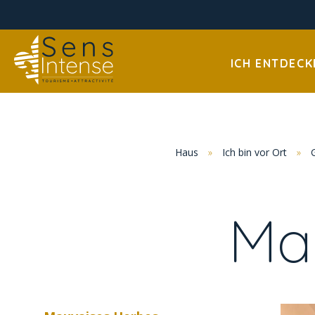
ICH ENTDECK
Haus
»
Ich bin vor Ort
»
Ma