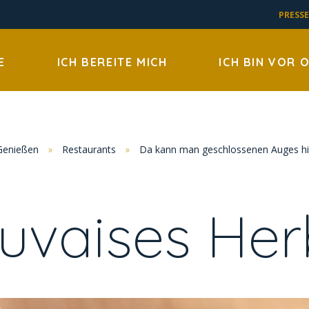
PRESSE
E
ICH BEREITE MICH
ICH BIN VOR 
Genießen
»
Restaurants
»
Da kann man geschlossenen Auges h
uvaises Her