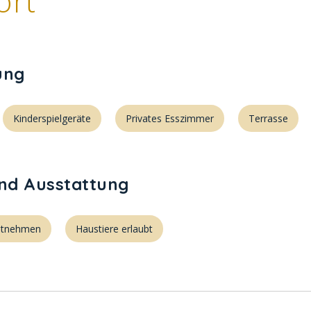
ort
ung
Kinderspielgeräte
Privates Esszimmer
Terrasse
und Ausstattung
itnehmen
Haustiere erlaubt