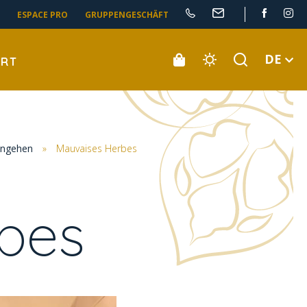
ESPACE PRO
GRUPPENGESCHÄFT
DE
ORT
ingehen
»
Mauvaises Herbes
bes