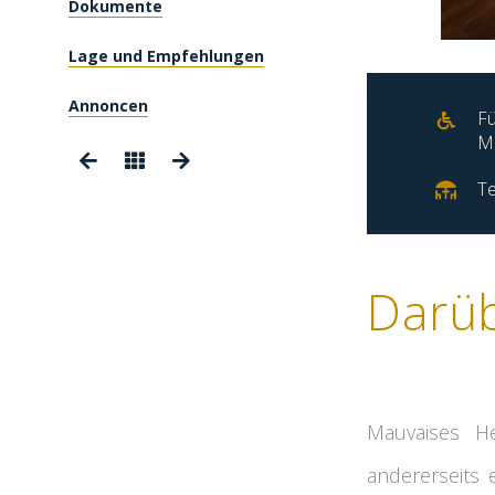
Dokumente
Lage und Empfehlungen
Annoncen
Fü
Mo
Te
Darü
Mauvaises He
andererseits 