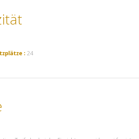
ität
tzplätze :
24
e