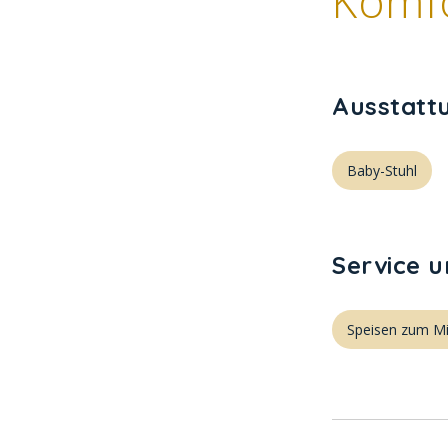
Komf
Ausstatt
Baby-Stuhl
Service 
Speisen zum M