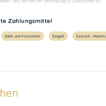
tiver Tarif, der bei der Einrichtung zu überprüfen ist
rte Zahlungsmittel
Bank- und Postschecks
Bargeld
Eurocard - Masterc
chen