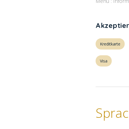
Menü : Informa
Akzeptie
Kreditkarte
Visa
Spra