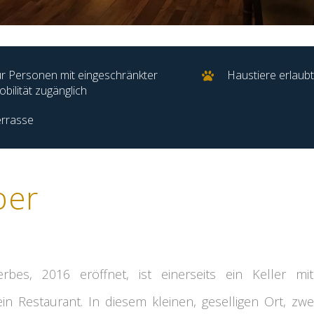
r Personen mit eingeschränkter
Haustiere erlaubt
bilität zugänglich
rrasse
ber
rbes, 2016 eröffnet, ist einerseits ein Keller 
ein Restaurant. In diesem kleinen, geselligen Ort, zw