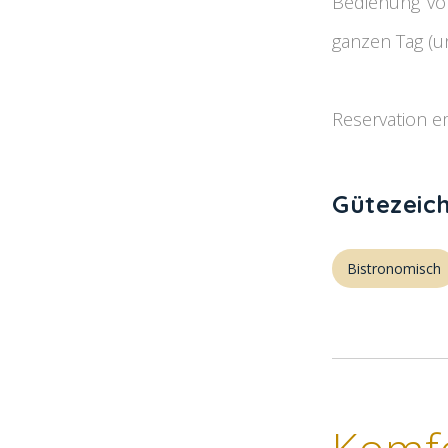
Bedienung vo
ganzen Tag (u
Reservation e
Gütezeic
Bistronomisch